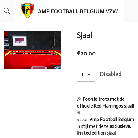
Skip
AMP FOOTBALL BELGIUM VZW
to
main
content
Sjaal
€20.00
Disabled
🎉
Toon je trots met de
officiële Red Flamingos sjaal!
🧣
Steun
Amp Football Belgium
in stijl met deze
exclusieve,
limited edition sjaal
.