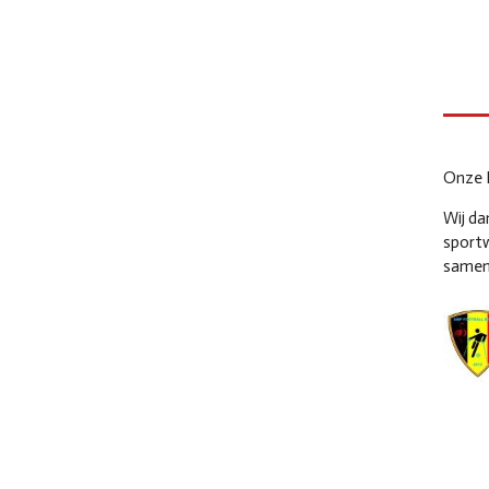
Onze 
Wij da
sportw
samen