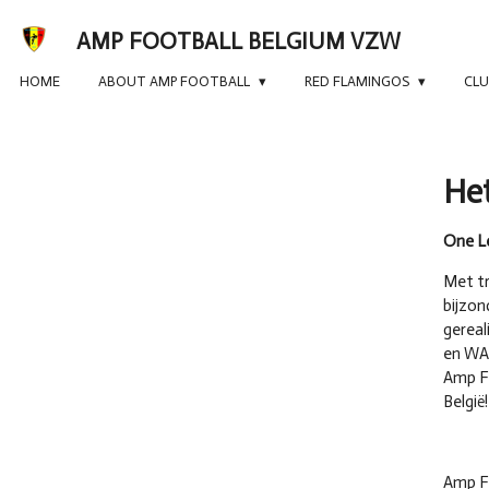
Skip
AMP FOOTBALL BELGIUM VZW
to
main
HOME
ABOUT AMP FOOTBALL
RED FLAMINGOS
CL
content
Het
One L
Met t
bijzon
gereal
en WAF
Amp Fo
België!
Amp Fo