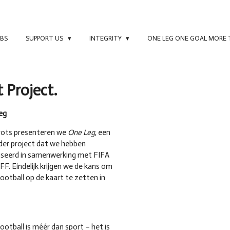
UBS
SUPPORT US
INTEGRITY
ONE LEG ONE GOAL MORE
 Project.
eg
rots presenteren we
One Leg
, een
der project dat we hebben
iseerd in samenwerking met FIFA
F. Eindelijk krijgen we de kans om
otball op de kaart te zetten in
otball is méér dan sport – het is