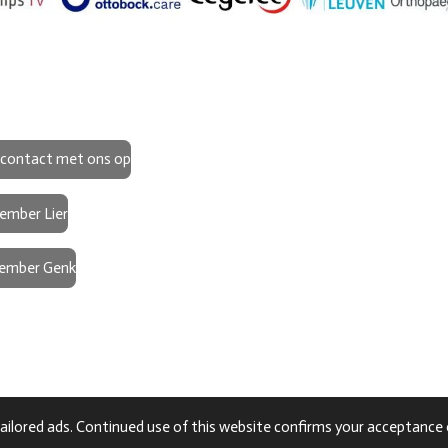
contact met ons op
ember Lier
vember Genk
ailored ads. Continued use of this website confirms your acceptance 