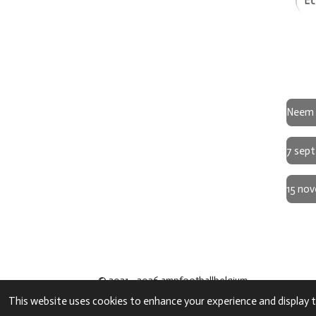
Neem 
7 sept
15 no
© 2021 - 2026 ampfootballbelgium
This website uses cookies to enhance your experience and display t