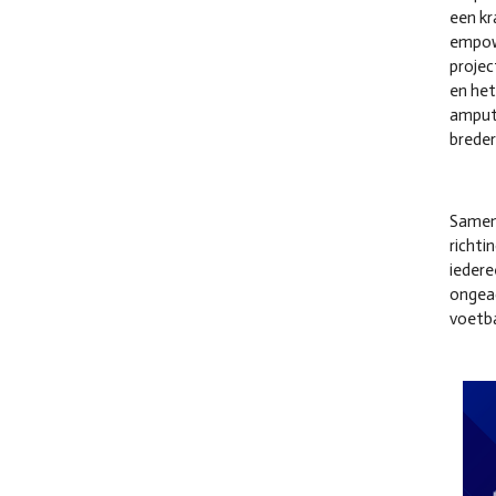
een kr
empowe
projec
en he
amputa
breder
Samen
richti
iedere
ongeac
voetba